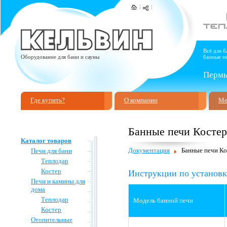
Всё для б
Оборудование для бани и сауны
банные пе
Пермь,
Где купить?
О компании
Ме
Банные печи Костер
Каталог товаров
Документация
Банные печи Ко
Печи для бани
Теплодар
Инструкции по установк
Костер
Печи и камины для
дома
Теплодар
Модель банной печи
Костер
Отопительные