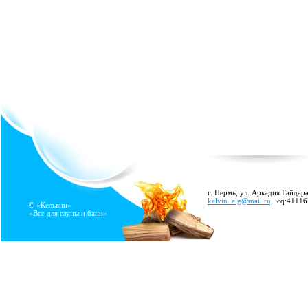
г. Пермь, ул. Аркадия Гайдара
kelvin_alg@mail.ru,
icq:4111
© «Кельвин»
«Все для сауны и бани»