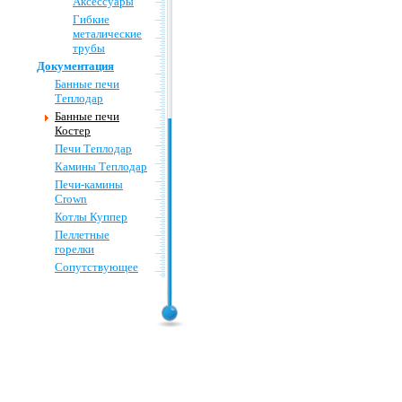
Аксессуары
Гибкие
металические
трубы
Документация
Банные печи
Теплодар
Банные печи
Костер
Печи Теплодар
Камины Теплодар
Печи-камины
Crown
Котлы Куппер
Пеллетные
горелки
Сопутствующее