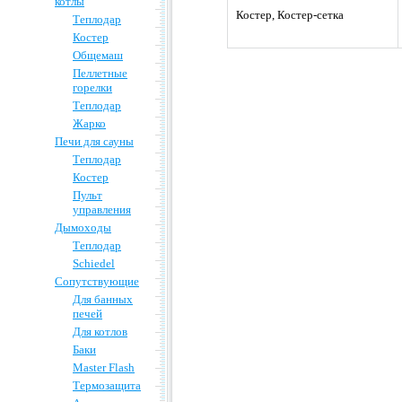
котлы
Костер, Костер-сетка
Теплодар
Костер
Общемаш
Пеллетные
горелки
Теплодар
Жарко
Печи для сауны
Теплодар
Костер
Пульт
управления
Дымоходы
Теплодар
Schiedel
Сопутствующие
Для банных
печей
Для котлов
Баки
Master Flash
Термозащита