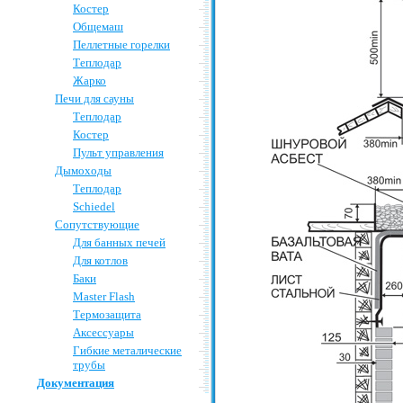
Костер
Общемаш
Пеллетные горелки
Теплодар
Жарко
Печи для сауны
Теплодар
Костер
Пульт управления
Дымоходы
Теплодар
Schiedel
Сопутствующие
Для банных печей
Для котлов
Баки
Master Flash
Термозащита
Аксессуары
Гибкие металические
трубы
Документация