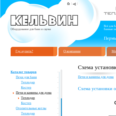
Всё для б
Оборудование для бани и сауны
банные пе
Пермь,
Где купить?
О компании
Ме
Схема установ
Каталог товаров
Печи и камины для дома
Печи для бани
Теплодар
Схема установки о
Костер
Печи и камины для дома
Теплодар
Костер
Отопительные котлы
Теплодар