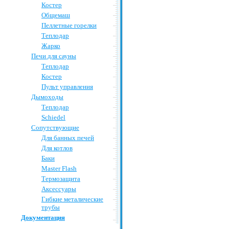
Костер
Общемаш
Пеллетные горелки
Теплодар
Жарко
Печи для сауны
Теплодар
Костер
Пульт управления
Дымоходы
Теплодар
Schiedel
Сопутствующие
Для банных печей
Для котлов
Баки
Master Flash
Термозащита
Аксессуары
Гибкие металические
трубы
Документация