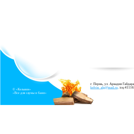
г. Пермь, ул. Аркадия Гайдара
kelvin_alg@mail.ru,
icq:4111
© «Кельвин»
«Все для сауны и бани»