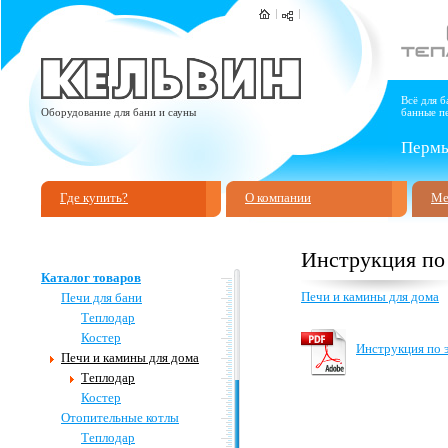
Всё для б
Оборудование для бани и сауны
банные пе
Пермь,
Где купить?
О компании
Ме
Инструкция по
Каталог товаров
Печи и камины для дома
Печи для бани
Теплодар
Костер
Инструкция по 
Печи и камины для дома
Теплодар
Костер
Отопительные котлы
Теплодар