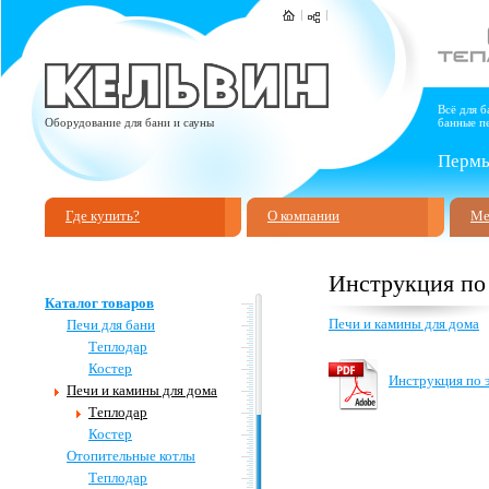
Всё для б
Оборудование для бани и сауны
банные пе
Пермь,
Где купить?
О компании
Ме
Инструкция по
Каталог товаров
Печи и камины для дома
Печи для бани
Теплодар
Костер
Инструкция по э
Печи и камины для дома
Теплодар
Костер
Отопительные котлы
Теплодар