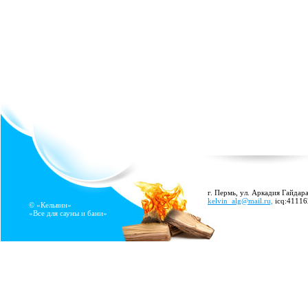
г. Пермь, ул. Аркадия Гайдара
kelvin_alg@mail.ru,
icq:4111
© «Кельвин»
«Все для сауны и бани»