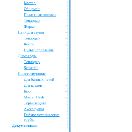
Костер
Общемаш
Пеллетные горелки
Теплодар
Жарко
Печи для сауны
Теплодар
Костер
Пульт управления
Дымоходы
Теплодар
Schiedel
Сопутствующие
Для банных печей
Для котлов
Баки
Master Flash
Термозащита
Аксессуары
Гибкие металические
трубы
Документация