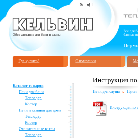
Всё для б
Оборудование для бани и сауны
банные пе
Пермь,
Где купить?
О компании
Ме
Инструкция по
Каталог товаров
Печи для сауны
Пульт
Печи для бани
Теплодар
Костер
Инструкция по э
Печи и камины для дома
Теплодар
Костер
Отопительные котлы
Теплодар