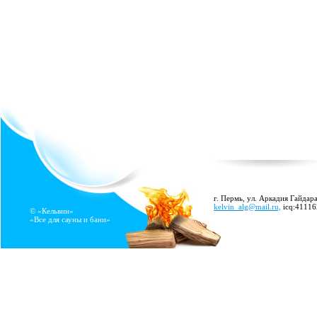
г. Пермь, ул. Аркадия Гайдара
kelvin_alg@mail.ru,
icq:4111
© «Кельвин»
«Все для сауны и бани»