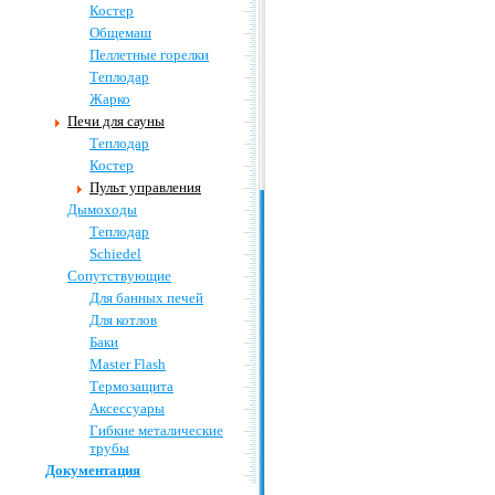
Костер
Общемаш
Пеллетные горелки
Теплодар
Жарко
Печи для сауны
Теплодар
Костер
Пульт управления
Дымоходы
Теплодар
Schiedel
Сопутствующие
Для банных печей
Для котлов
Баки
Master Flash
Термозащита
Аксессуары
Гибкие металические
трубы
Документация