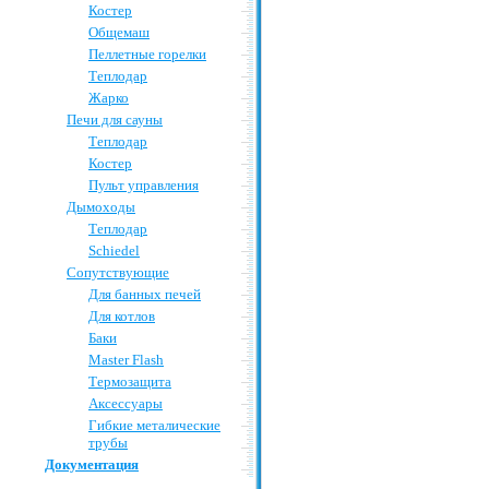
Костер
Общемаш
Пеллетные горелки
Теплодар
Жарко
Печи для сауны
Теплодар
Костер
Пульт управления
Дымоходы
Теплодар
Schiedel
Сопутствующие
Для банных печей
Для котлов
Баки
Master Flash
Термозащита
Аксессуары
Гибкие металические
трубы
Документация