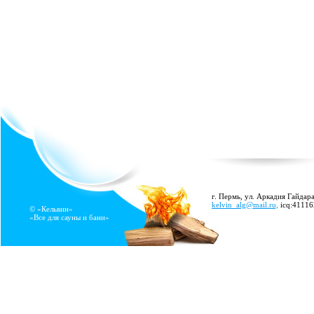
г. Пермь, ул. Аркадия Гайдара
kelvin_alg@mail.ru,
icq:4111
© «Кельвин»
«Все для сауны и бани»