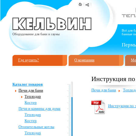
Всё для б
Оборудование для бани и сауны
банные пе
Пермь,
Где купить?
О компании
Ме
Инструкция по
Каталог товаров
Печи для бани
Теплод
Печи для бани
Теплодар
Костер
Инструкция по э
Печи и камины для дома
Теплодар
Костер
Отопительные котлы
Теплодар