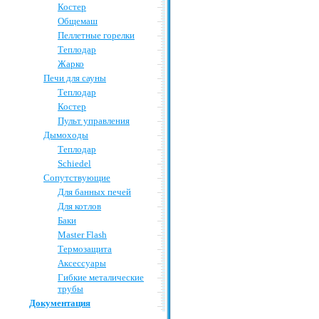
Костер
Общемаш
Пеллетные горелки
Теплодар
Жарко
Печи для сауны
Теплодар
Костер
Пульт управления
Дымоходы
Теплодар
Schiedel
Сопутствующие
Для банных печей
Для котлов
Баки
Master Flash
Термозащита
Аксессуары
Гибкие металические
трубы
Документация