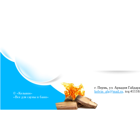
г. Пермь, ул. Аркадия Гайдара
kelvin_alg@mail.ru,
icq:4111
© «Кельвин»
«Все для сауны и бани»