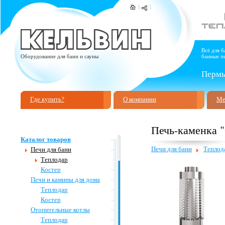
Всё для б
Оборудование для бани и сауны
банные пе
Пермь,
Где купить?
О компании
Ме
Печь-каменка "
Каталог товаров
Печи для бани
Теплод
Печи для бани
Теплодар
Костер
Печи и камины для дома
Теплодар
Костер
Отопительные котлы
Теплодар