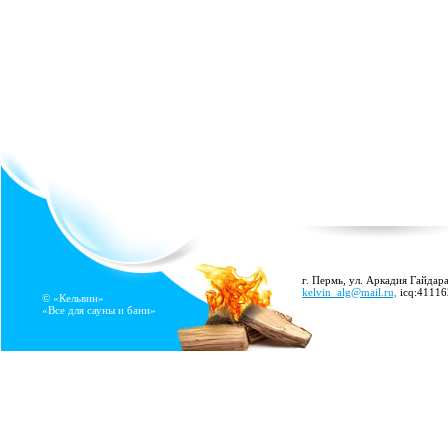
г. Пермь, ул. Аркадия Гайдара
kelvin_alg@mail.ru,
icq:4111
© «Кельвин»
«Все для сауны и бани»