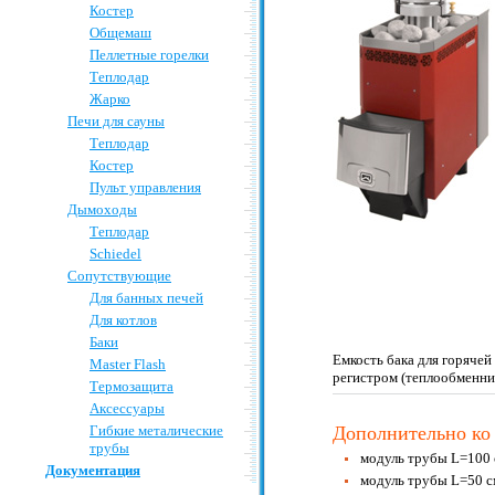
Костер
Общемаш
Пеллетные горелки
Теплодар
Жарко
Печи для сауны
Теплодар
Костер
Пульт управления
Дымоходы
Теплодар
Schiedel
Сопутствующие
Для банных печей
Для котлов
Баки
Емкость бака для горячей
Master Flash
регистром (теплообменник
Термозащита
Аксессуары
Дополнительно ко 
Гибкие металические
трубы
модуль трубы L=100 
Документация
модуль трубы L=50 с