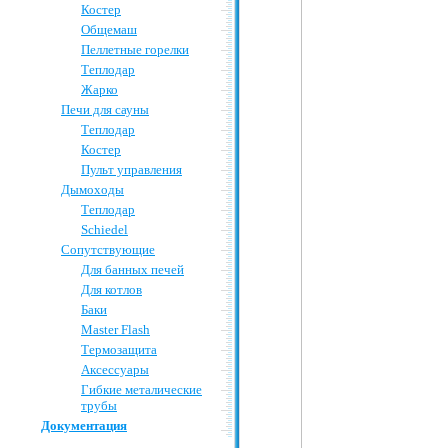
Костер
Общемаш
Пеллетные горелки
Теплодар
Жарко
Печи для сауны
Теплодар
Костер
Пульт управления
Дымоходы
Теплодар
Schiedel
Сопутствующие
Для банных печей
Для котлов
Баки
Master Flash
Термозащита
Аксессуары
Гибкие металические
трубы
Документация