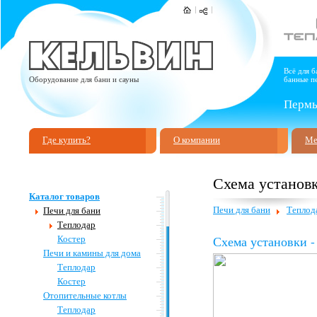
Всё для б
Оборудование для бани и сауны
банные пе
Пермь,
Где купить?
О компании
Ме
Схема установ
Каталог товаров
Печи для бани
Теплод
Печи для бани
Теплодар
Схема установки -
Костер
Печи и камины для дома
Теплодар
Костер
Отопительные котлы
Теплодар