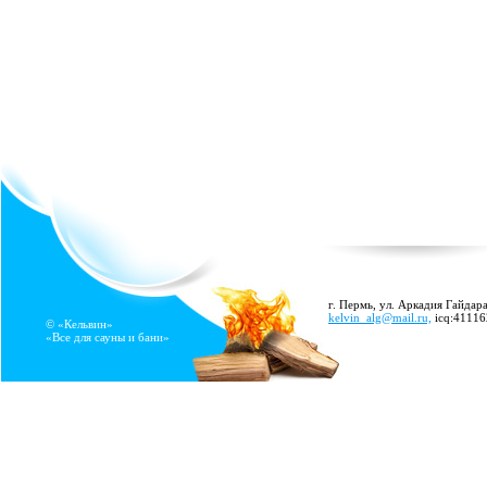
г. Пермь, ул. Аркадия Гайдара
kelvin_alg@mail.ru,
icq:4111
© «Кельвин»
«Все для сауны и бани»