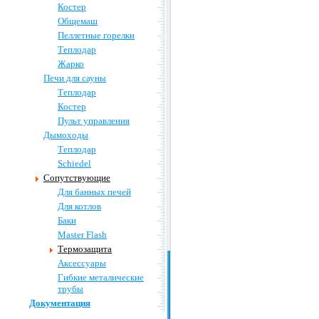
Костер
Общемаш
Пеллетные горелки
Теплодар
Жарко
Печи для сауны
Теплодар
Костер
Пульт управления
Дымоходы
Теплодар
Schiedel
Сопутствующие
Для банных печей
Для котлов
Баки
Master Flash
Термозащита
Аксессуары
Гибкие металические
трубы
Документация