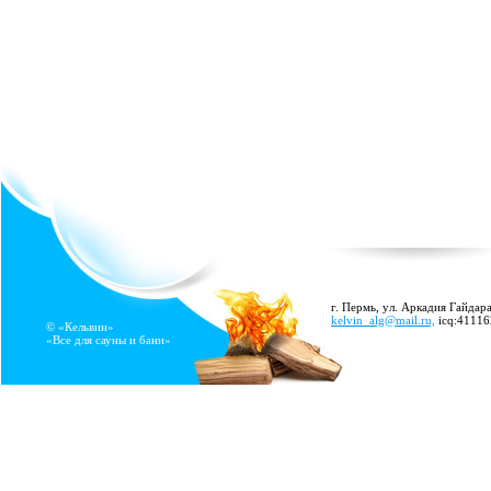
г. Пермь, ул. Аркадия Гайдара
kelvin_alg@mail.ru,
icq:4111
© «Кельвин»
«Все для сауны и бани»