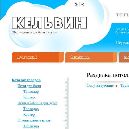
Всё для б
Оборудование для бани и сауны
банные пе
Пермь,
Где купить?
О компании
Ме
Разделка потол
Каталог товаров
Сопутствующие
Терм
Печи для бани
Теплодар
Костер
Печи и камины для дома
Теплодар
Костер
Отопительные котлы
Теплодар